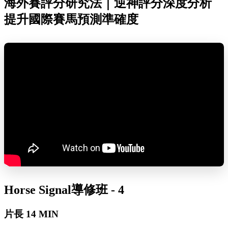
海外賽評分研究法｜逆神評分深度分析
提升國際賽馬預測準確度
Horse Signal導修班 - 4
片長 14 MIN