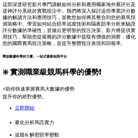
這部深度研究影片專門講解如何分析和應用獨家海外賽評分及
逆神評分系統於實戰投注中。我們將深入探討這些專業評分數
據的解讀方法和應用技巧，並教您如何將其整合到您的賽馬預
測策略中。學習如何結合賠率追蹤技術和隔夜賠率分析來驗證
評分數據的準確性，並做出更明智的投注決策。影片將提供實
用技巧，幫助您從複雜的評分數據中提取有價值的洞察，優化
您的國際賽馬投注策略，並提升整體投注表現和回報率。
釋放數據科學的力量，一站式最新刨馬平台
❇️ 實測職業級競馬科學的優勢❗️
⚡️助你快速掌握賽馬大數據的優勢
提升你的絶對優勢。
立即開始
量化分析馬匹實力
追蹤& 解密賠率變動