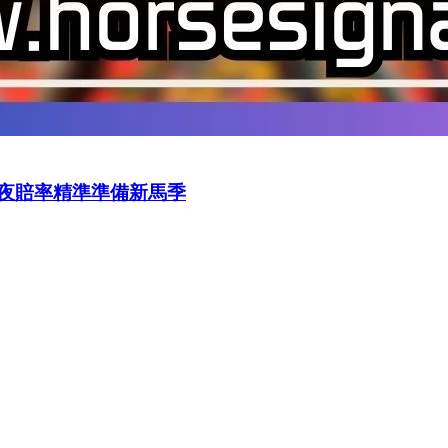
隔夜賠率精準準備新馬季