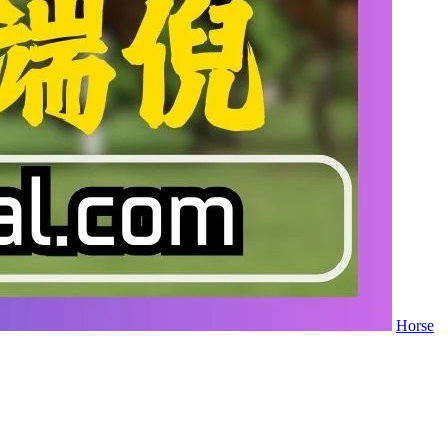
Horse