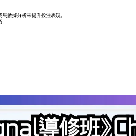
賽馬數據分析來提升投注表現。
巧。