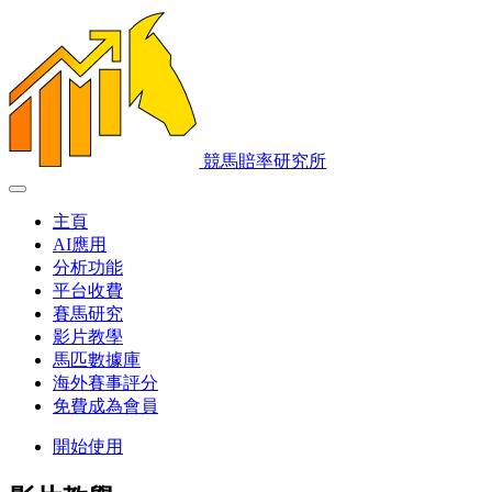
競馬賠率研究所
主頁
AI應用
分析功能
平台收費
賽馬研究
影片教學
馬匹數據庫
海外賽事評分
免費成為會員
開始使用