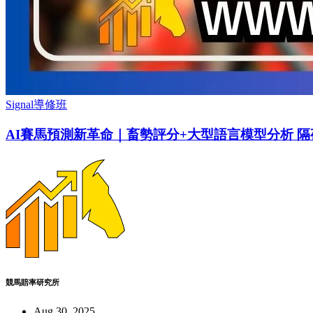
Signal導修班
AI賽馬預測新革命｜畜勢評分+大型語言模型分析 
競馬賠率研究所
Aug 30, 2025